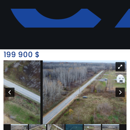
1855 Ch. de Fontarabie
Terrain | MLS: 17465889
199 900 $