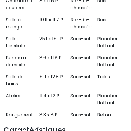
Chambre à
8 x 11.5 P
Rez-de-
Bois
coucher
chaussée
Salle à
10.11 x 11.7 P
Rez-de-
Bois
manger
chaussée
Salle
25.1 x 15.1 P
Sous-sol
Plancher
familiale
flottant
Bureau à
8.6 x 11.8 P
Sous-sol
Plancher
domicile
flottant
Salle de
5.11 x 12.8 P
Sous-sol
Tuiles
bains
Atelier
11.4 x 12 P
Sous-sol
Plancher
flottant
Rangement
8.3 x 8 P
Sous-sol
Béton
Caractéristiques