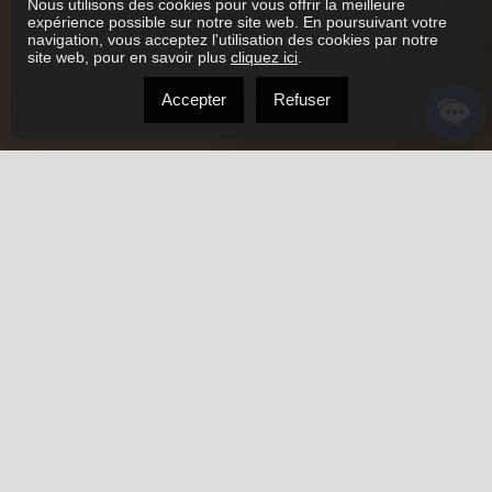
Nous utilisons des cookies pour vous offrir la meilleure
expérience possible sur notre site web. En poursuivant votre
navigation, vous acceptez l'utilisation des cookies par notre
site web, pour en savoir plus
cliquez ici
.
Accepter
Refuser
À PROPOS
Ici pour vous servir
Je suis
Alexandre Faucher,
Courtier Immobilier
Choisir de travailler avec un courtier immobilier